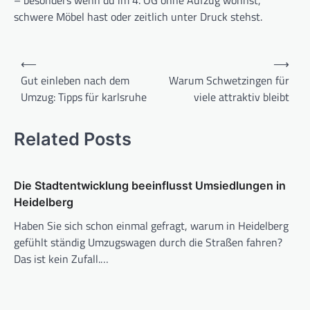
– besonders wenn du im 4. OG ohne Aufzug wohnst,
schwere Möbel hast oder zeitlich unter Druck stehst.
Beitragsnavigation
⟵
⟶
Gut einleben nach dem
Warum Schwetzingen für
Umzug: Tipps für karlsruhe
viele attraktiv bleibt
Related Posts
Die Stadtentwicklung beeinflusst Umsiedlungen in
Heidelberg
Haben Sie sich schon einmal gefragt, warum in Heidelberg
gefühlt ständig Umzugswagen durch die Straßen fahren?
Das ist kein Zufall.…