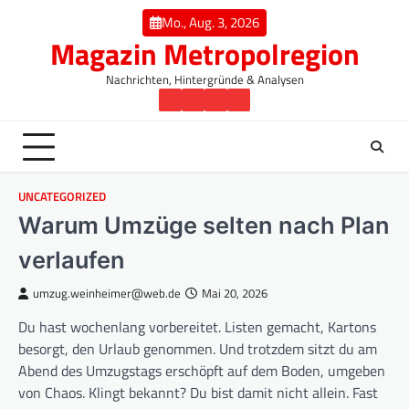
Skip
Mo., Aug. 3, 2026
to
Magazin Metropolregion
content
Nachrichten, Hintergründe & Analysen
Startseite
Regionen
Wirtschaft
Gesellschaft
UNCATEGORIZED
Warum Umzüge selten nach Plan
verlaufen
umzug.weinheimer@web.de
Mai 20, 2026
Du hast wochenlang vorbereitet. Listen gemacht, Kartons
besorgt, den Urlaub genommen. Und trotzdem sitzt du am
Abend des Umzugstags erschöpft auf dem Boden, umgeben
von Chaos. Klingt bekannt? Du bist damit nicht allein. Fast