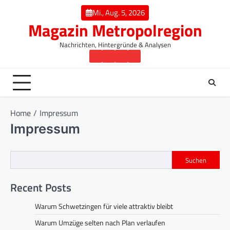
Skip
Mi., Aug. 5, 2026
to
Magazin Metropolregion
content
Nachrichten, Hintergründe & Analysen
Startseite
Regionen
Wirtschaft
Gesellschaft
Home
Impressum
Impressum
Suchen
Recent Posts
Warum Schwetzingen für viele attraktiv bleibt
Warum Umzüge selten nach Plan verlaufen